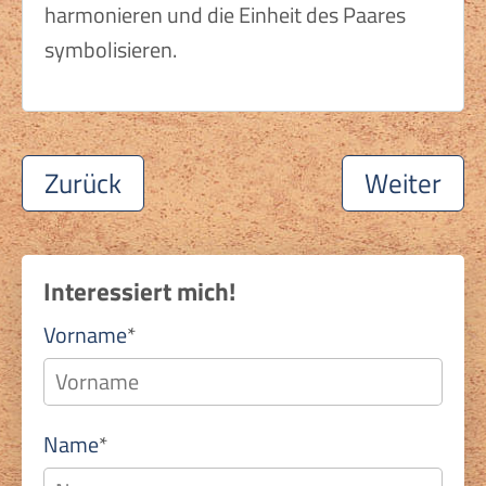
harmonieren und die Einheit des Paares
symbolisieren.
Zurück
Weiter
Interessiert mich!
Pflichtfeld
Vorname
*
Pflichtfeld
Name
*