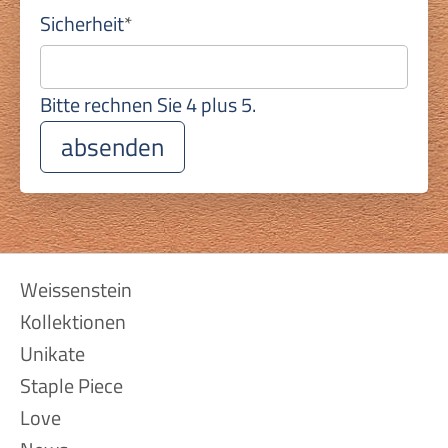
Pflichtfeld
Sicherheit
*
Bitte rechnen Sie 4 plus 5.
absenden
Navigation
Weissenstein
überspringen
Kollektionen
Unikate
Staple Piece
Love