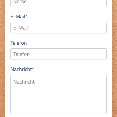
Pflichtfeld
E-Mail
*
Telefon
Pflichtfeld
Nachricht
*