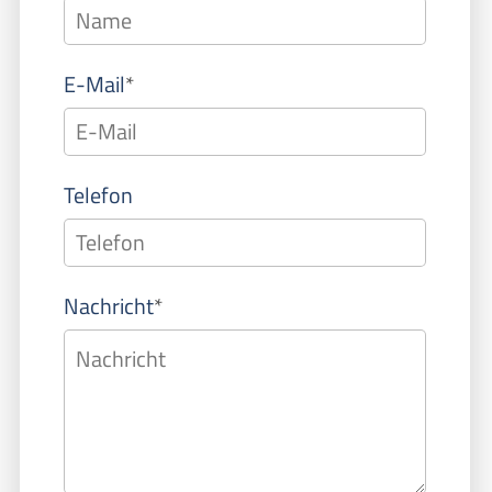
Pflichtfeld
E-Mail
*
Telefon
Pflichtfeld
Nachricht
*