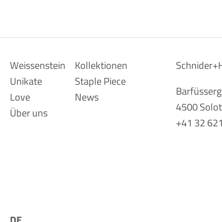
Navigation
Weissenstein
Kollektionen
Schnider
überspringen
Unikate
Staple Piece
Barfüsserg
Love
News
4500 Solo
Über uns
+41 32 621
DE